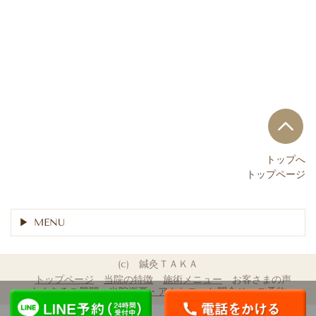
トップへ
トップページ
MENU
(c) 鍼灸ＴＡＫＡ
トップページ
当院の特徴
施術メニュー
お客さまの声
よくあるご質問
当院概要・アクセス
お問合せ・ご予約
LINE予約（24時間受付
052-621-1955
中）