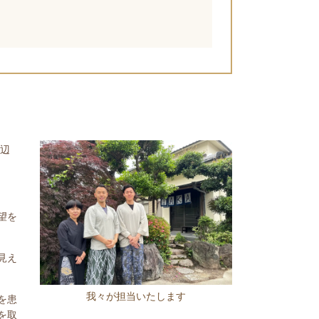
渡辺
望を
見え
我々が担当いたします
を患
を取