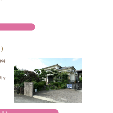
て）
律神
間を
を見る