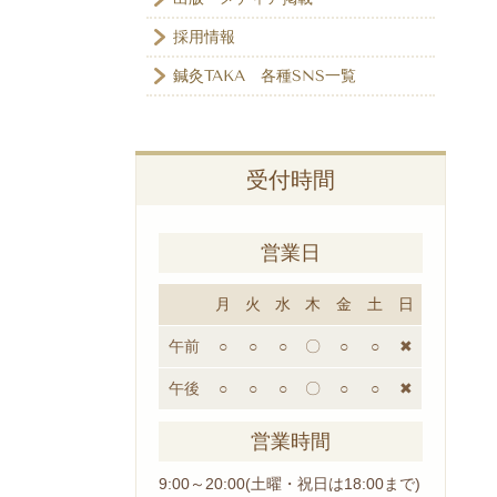
採用情報
鍼灸TAKA 各種SNS一覧
受付時間
営業日
月
火
水
木
金
土
日
午前
○
○
○
〇
○
○
✖
午後
○
○
○
〇
○
○
✖
営業時間
9:00～20:00(土曜・祝日は18:00まで)